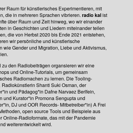
rer Raum für künstlerisches Experimentieren, mit
n, die in mehreren Sprachen vibrieren.
radio kal
ist
fte über Raum und Zeit hinweg, wo wir einander
en in Geschichten und Liedern miteinander teilen
n, die von Herbst 2020 bis Ende 2021 entstehen,
eren wir persönliche und künstlerische
 wie Gender und Migration, Liebe und Aktivismus,
ien.
el zu den Radiobeiträgen organsieren wir eine
ops und Online-Tutorials, um gemeinsam
tisches Radiomachen zu lernen. Die Tooling-
 Radiokünstlerin Shanti Suki Osman, der
er*in und Pädagog*in Dafne Narvaez Berlfein,
*in und Kurator*in Promona Sengupta und
er*in, DJ und OOR Records- Mitbetreiber*in) A Frei
e Methoden, open source Tools und Beispiele aus
r Online-Radioformate, das mit der Pandemie
nd weiterentwickelt wird.