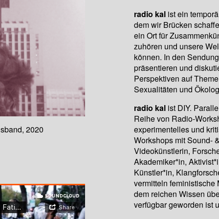
radio kal
ist ein temporä
dem wir Brücken schaffe
ein Ort für Zusammenkün
zuhören und unsere Welt
können. In den Sendunge
präsentieren und diskuti
Perspektiven auf Themen
Sexualitäten und Ökolog
radio kal
ist DIY. Parall
Reihe von Radio-Worksh
experimentelles und kri
usband, 2020
Workshops mit Sound- &
Videokünstlerin, Forsch
Akademiker*in, Aktivist
Künstler*in, Klangforsch
vermitteln feministisch
dem reichen Wissen übe
verfügbar geworden ist u