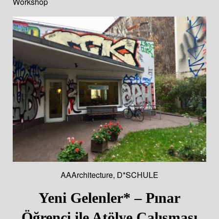
Workshop
AAArchitecture
,
D*SCHULE
Yeni Gelenler* – Pınar
Öğrenci ile Atölye Çalışması