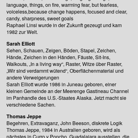
language, things, on fire, warming fear, but fearless,
voiceless,because change happens, focused and clear,
candy, sharpness, sweet goals
Raphael Linsi wurde in der Zukunft gezeugt und kam
1982 zur Welt.
Sarah Elliott
Sehen, Schauen, Zeigen, Böden, Stapel, Zeichen,
Hände, Zeichen in den Händen, Fäuste, Sit-Ins,
Walkouts, „In a living way“, Raster, Witze über Raster,
„Wir sind verdammt wütend“, Oberflächenmaterial und
andere Verweigerungen
Sarah Elliott wurde 1986 in Juneau geboren, einer
kleinen Gemeinde an der Meerenge Gastineau Channel
im Panhandle des U.S.-Staates Alaska. Jetzt macht sie
verschiedene Sachen.
Thomas Jeppe
Begehren, Extravaganz, John Beeson, diskrete Logik
Thomas Jeppe, 1984 in Australien geboren, wird als
nächstes in Curro y Poncho, Guadalajara ausstellen, die