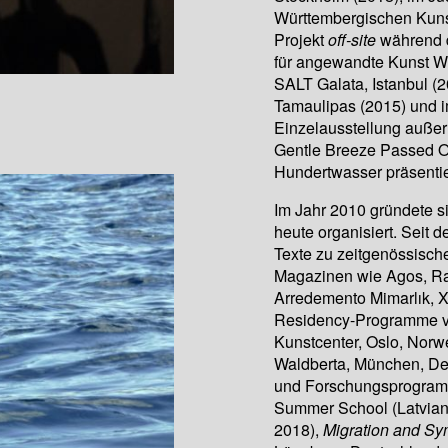
Württembergischen Kunst
Projekt
off-site
während d
für angewandte Kunst W
SALT Galata, Istanbul (
Tamaulipas (2015) und im
Einzelausstellung außer
Gentle Breeze Passed 
Hundertwasser präsentie
Im Jahr 2010 gründete si
heute organisiert. Seit 
Texte zu zeitgenössischer
Magazinen wie Agos, Radi
Arredemento Mimarlık, XX
Residency-Programme vo
Kunstcenter, Oslo, Norwe
Waldberta, München, Deu
und Forschungsprogram
Summer School (Latvian 
2018),
Migration and Sy