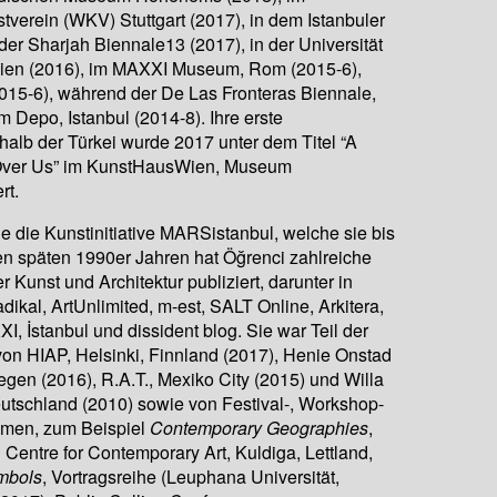
verein (WKV) Stuttgart (2017), in dem Istanbuler
er Sharjah Biennale13 (2017), in der Universität
ien (2016), im MAXXI Museum, Rom (2015-6),
2015-6), während der De Las Fronteras Biennale,
 Depo, Istanbul (2014-8). Ihre erste
halb der Türkei wurde 2017 unter dem Titel “A
Over Us” im KunstHausWien, Museum
rt.
e die Kunstinitiative MARSistanbul, welche sie bis
den späten 1990er Jahren hat Öğrenci zahlreiche
 Kunst und Architektur publiziert, darunter in
kal, ArtUnlimited, m-est, SALT Online, Arkitera,
I, İstanbul und dissident blog. Sie war Teil der
n HIAP, Helsinki, Finnland (2017), Henie Onstad
gen (2016), R.A.T., Mexiko City (2015) und Willa
tschland (2010) sowie von Festival-, Workshop-
men, zum Beispiel
Contemporary Geographies
,
Centre for Contemporary Art, Kuldiga, Lettland,
mbols
, Vortragsreihe (Leuphana Universität,