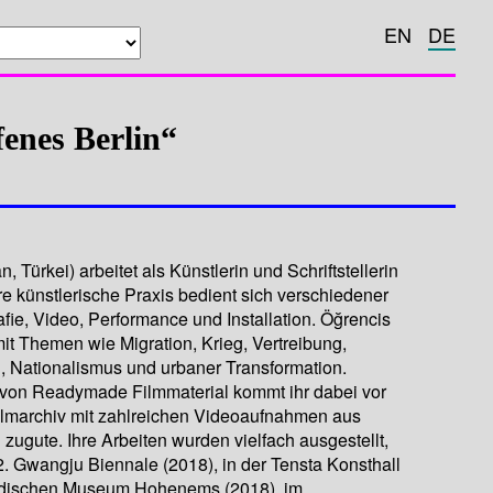
EN
DE
enes Berlin“
, Türkei) arbeitet als Künstlerin und Schriftstellerin
hre künstlerische Praxis bedient sich verschiedener
fie, Video, Performance und Installation. Öğrencis
it Themen wie Migration, Krieg, Vertreibung,
 Nationalismus und urbaner Transformation.
on Readymade Filmmaterial kommt ihr dabei vor
Filmarchiv mit zahlreichen Videoaufnahmen aus
 zugute. Ihre Arbeiten wurden vielfach ausgestellt,
2. Gwangju Biennale (2018), in der Tensta Konsthall
üdischen Museum Hohenems (2018), im