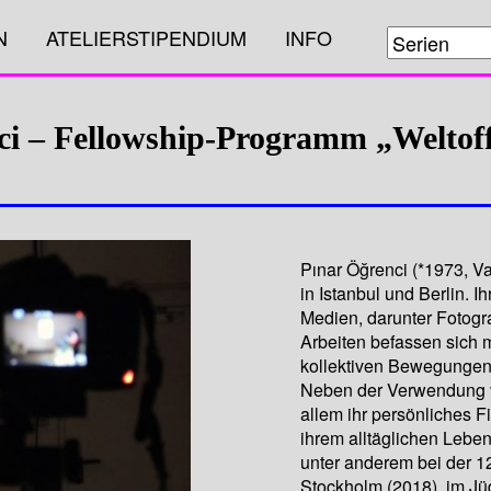
N
ATELIERSTIPENDIUM
INFO
ci – Fellowship-Programm „Weltoff
Pınar Öğrenci (*1973, Van
in Istanbul und Berlin. I
Medien, darunter Fotogra
Arbeiten befassen sich m
kollektiven Bewegungen,
Neben der Verwendung v
allem ihr persönliches 
ihrem alltäglichen Leben
unter anderem bei der 1
Stockholm (2018), im J