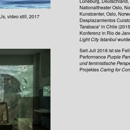
Lüneburg, Deutschland, 
Nationaltheater Oslo, N
Kunstcenter, Oslo, Norw
, video still, 2017
Desplazamientos Curator
Tarabaca” in Chile (20
Konferenz in Rio de Jane
Light City Istanbul
wurde
Seit Juli 2018 ist sie Fel
Performance
Purple Pan
und feministische Perspe
Projektes
Caring for Conf