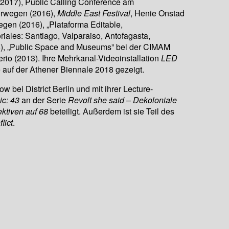
2017), Public Calling Conference am
orwegen (2016),
Middle East Festival
, Henie Onstad
egen (2016), „Plataforma Editable,
iales: Santiago, Valparaiso, Antofagasta,
15), „Public Space and Museums” bei der CIMAM
rio (2013). Ihre Mehrkanal-Videoinstallation
LED
 auf der Athener Biennale 2018 gezeigt.
low bei District Berlin und mit ihrer Lecture-
ic: 43
an der Serie
Revolt she said – Dekoloniale
ktiven auf 68
beteiligt. Außerdem ist sie Teil des
lict
.